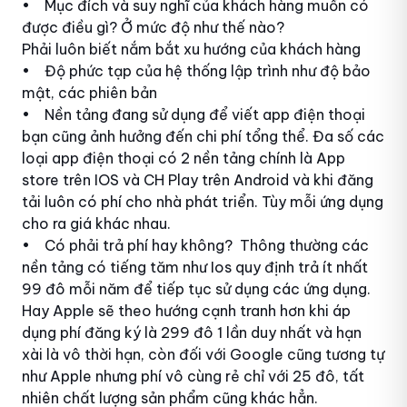
• Mục đích và suy nghĩ của khách hàng muốn có
được điều gì? Ở mức độ như thế nào?
Phải luôn biết nắm bắt xu hướng của khách hàng
• Độ phức tạp của hệ thống lập trình như độ bảo
mật, các phiên bản
• Nền tảng đang sử dụng để viết app điện thoại
bạn cũng ảnh hưởng đến chi phí tổng thể. Đa số các
loại app điện thoại có 2 nền tảng chính là App
store trên IOS và CH Play trên Android và khi đăng
tải luôn có phí cho nhà phát triển. Tùy mỗi ứng dụng
cho ra giá khác nhau.
• Có phải trả phí hay không? Thông thường các
nền tảng có tiếng tăm như Ios quy định trả ít nhất
99 đô mỗi năm để tiếp tục sử dụng các ứng dụng.
Hay Apple sẽ theo hướng cạnh tranh hơn khi áp
dụng phí đăng ký là 299 đô 1 lần duy nhất và hạn
xài là vô thời hạn, còn đối với Google cũng tương tự
như Apple nhưng phí vô cùng rẻ chỉ với 25 đô, tất
nhiên chất lượng sản phẩm cũng khác hẳn.