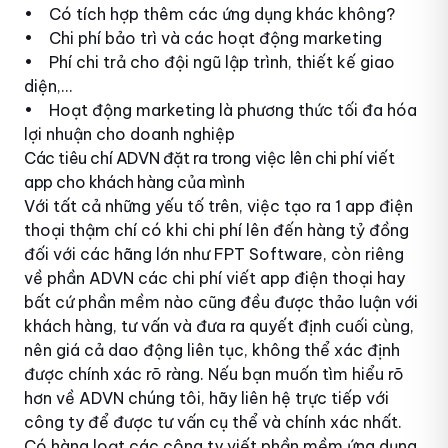
• Có tích hợp thêm các ứng dụng khác không?
• Chi phí bảo trì và các hoạt động marketing
• Phí chi trả cho đội ngũ lập trình, thiết kế giao
diện,...
• Hoạt động marketing là phương thức tối đa hóa
lợi nhuận cho doanh nghiệp
Các tiêu chí ADVN đặt ra trong việc lên chi phí viết
app cho khách hàng của mình
Với tất cả những yếu tố trên, việc tạo ra 1 app điện
thoại thậm chí có khi chi phí lên đến hàng tỷ đồng
đối với các hãng lớn như FPT Software, còn riêng
về phần ADVN các chi phí viết app điện thoại hay
bất cứ phần mềm nào cũng đều được thảo luận với
khách hàng, tư vấn và đưa ra quyết định cuối cùng,
nên giá cả dao động liên tục, không thể xác định
được chính xác rõ ràng. Nếu bạn muốn tìm hiểu rõ
hơn về ADVN chúng tôi, hãy liên hệ trực tiếp với
công ty để được tư vấn cụ thể và chính xác nhất.
Có hàng loạt các công ty viết phần mềm ứng dụng